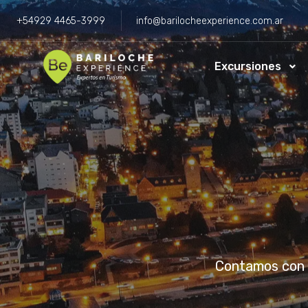
+54929 4465-3999
info@barilocheexperience.com.ar
Excursiones
Contamos con d