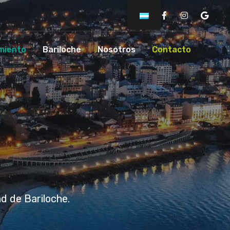
Facebook
Instagram
Googl
miento
Bariloche
Nosotros
Contacto
d de Bariloche.